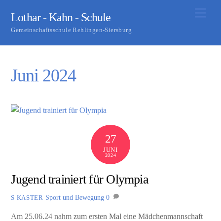
Skip
Men
Lothar - Kahn - Schule
to
Gemeinschaftsschule Rehlingen-Siersburg
content
Juni 2024
27
JUNI
2024
Jugend trainiert für Olympia
Sport und Bewegung
0
S KASTER
Am 25.06.24 nahm zum ersten Mal eine Mädchenmannschaft