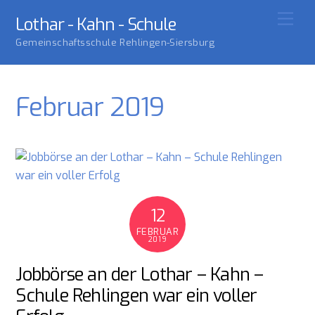
Skip
Men
Lothar - Kahn - Schule
to
Gemeinschaftsschule Rehlingen-Siersburg
content
Februar 2019
12
FEBRUAR
2019
Jobbörse an der Lothar – Kahn –
Schule Rehlingen war ein voller