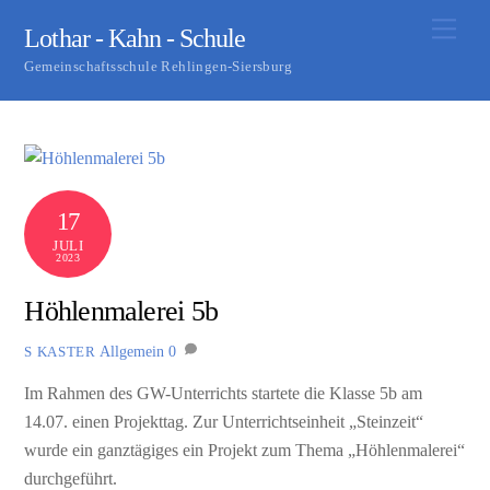
Skip
Men
Lothar - Kahn - Schule
to
Gemeinschaftsschule Rehlingen-Siersburg
content
17
JULI
2023
Höhlenmalerei 5b
Allgemein
0
S KASTER
Im Rahmen des GW-Unterrichts startete die Klasse 5b am
14.07. einen Projekttag. Zur Unterrichtseinheit „Steinzeit“
wurde ein ganztägiges ein Projekt zum Thema „Höhlenmalerei“
durchgeführt.