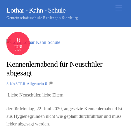
Skip
Men
Lothar - Kahn - Schule
to
Gemeinschaftsschule Rehlingen-Siersburg
content
8
JUNI
2020
Kennenlernabend für Neuschüler
abgesagt
Allgemein
0
S KASTER
Liebe Neuschüler, liebe Eltern,
der für Montag, 22. Juni 2020, angesetzte Kennenlernabend ist
aus Hygienegründen nicht wie geplant durchführbar und muss
leider abgesagt werden.