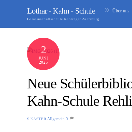
Skip
Lothar - Kahn - Schule
Über uns
to
content
Gemeinschaftsschule Rehlingen-Siersburg
2
JUNI
2025
Neue Schülerbiblio
Kahn-Schule Rehli
Allgemein
0
S KASTER