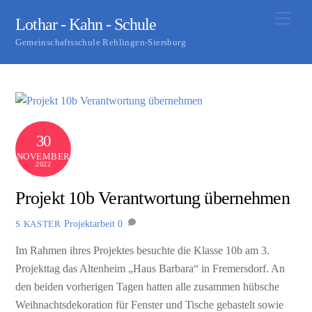
Skip
Men
Lothar - Kahn - Schule
to
Gemeinschaftsschule Rehlingen-Siersburg
content
30
NOVEMBER
2022
Projekt 10b Verantwortung übernehmen
Projektarbeit
0
S KASTER
Im Rahmen ihres Projektes besuchte die Klasse 10b am 3.
Projekttag das Altenheim „Haus Barbara“ in Fremersdorf. An
den beiden vorherigen Tagen hatten alle zusammen hübsche
Weihnachtsdekoration für Fenster und Tische gebastelt sowie