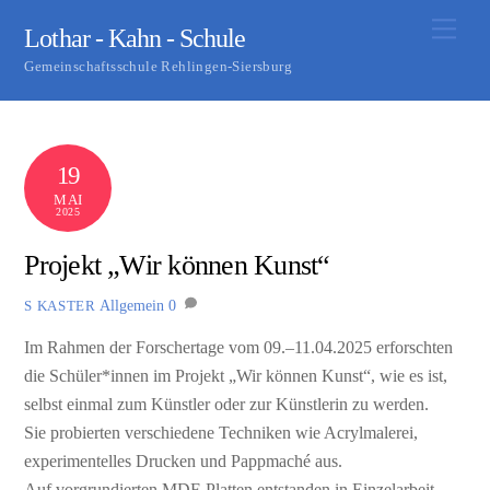
Skip
Men
Lothar - Kahn - Schule
to
Gemeinschaftsschule Rehlingen-Siersburg
content
19
MAI
2025
Projekt „Wir können Kunst“
Allgemein
0
S KASTER
Im Rahmen der Forschertage vom 09.–11.04.2025 erforschten
die Schüler*innen im Projekt „Wir können Kunst“, wie es ist,
selbst einmal zum Künstler oder zur Künstlerin zu werden.
Sie probierten verschiedene Techniken wie Acrylmalerei,
experimentelles Drucken und Pappmaché aus.
Auf vorgrundierten MDF-Platten entstanden in Einzelarbeit