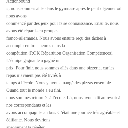
Actionbound
», nous sommes allés dans le gymnase après le petit-déjeuner où
nous avons
commencé par des jeux pour faire connaissance. Ensuite, nous
avons été répartis en groupes
franco-allemands. Nous avons ensuite reçu des tâches à
accomplir en trois heures dans la
compétition (ROK Répartition Organisation Compétences).
L’équipe gagnante a gagné un
prix. Pour finir, nous sommes allés dans une pizzeria, car les
repas n’avaient pas été livrés à
temps à l’école. Nous y avons mangé des pizzas ensemble.
Quand tout le monde a eu fini,
nous sommes retournés à l’école. Là, nous avons dit au revoir à
nos correspondants et les
avons accompagnés au bus. C’était une journée très agréable et
édifiante. Nous devrions
absolument la répéter