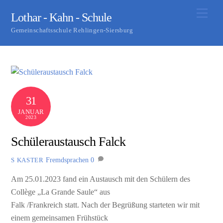
Skip
Men
Lothar - Kahn - Schule
to
Gemeinschaftsschule Rehlingen-Siersburg
content
31
JANUAR
2023
Schüleraustausch Falck
Fremdsprachen
0
S KASTER
Am 25.01.2023 fand ein Austausch mit den Schülern des
Collège „La Grande Saule“ aus
Falk /Frankreich statt. Nach der Begrüßung starteten wir mit
einem gemeinsamen Frühstück