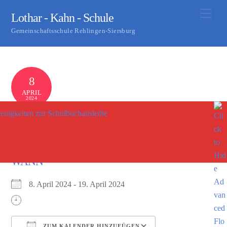
Skip
Men
Lothar - Kahn - Schule
to
Gemeinschaftsschule Rehlingen-Siersburg
content
8
APRIL
2024
euigkeiten zur Schulbuchausleihe
Betriebspraktikum 8er
0
S KASTER
WANN
8. April 2024 - 19. April 2024
ZUM KALENDER HINZUFÜGEN