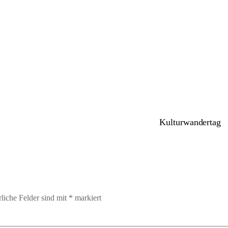
Kalender
iCalendar
Kulturwandertag
rliche Felder sind mit
*
markiert