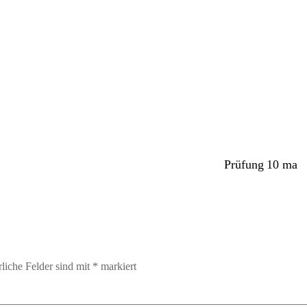
Kalender
iCalendar
Prüfung 10 ma
rliche Felder sind mit
*
markiert