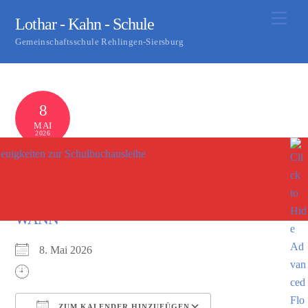
Skip
Men
Lothar - Kahn - Schule
to
Gemeinschaftsschule Rehlingen-Siersburg
content
8
MAI
2026
euigkeiten zur Schulbuchausleihe
Prüfung 10 Fr
0
S KASTER
WANN
8. Mai 2026
ZUM KALENDER HINZUFÜGEN