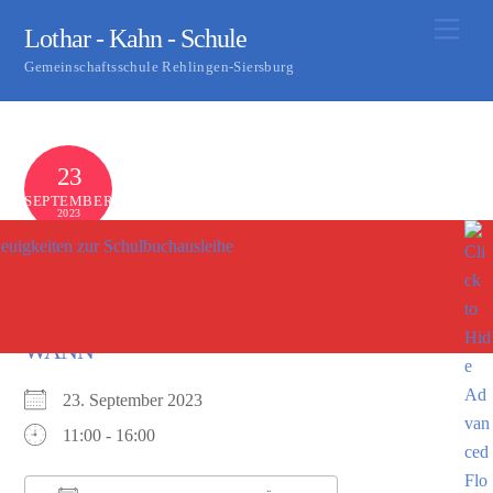
Skip
Men
Lothar - Kahn - Schule
to
Gemeinschaftsschule Rehlingen-Siersburg
content
23
SEPTEMBER
2023
euigkeiten zur Schulbuchausleihe
Schulfest
0
S KASTER
WANN
23. September 2023
11:00 - 16:00