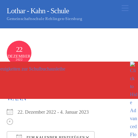
Skip
Men
Lothar - Kahn - Schule
to
Gemeinschaftsschule Rehlingen-Siersburg
content
22
DEZEMBER
2022
euigkeiten zur Schulbuchausleihe
Weihnachtsferien
0
S KASTER
WANN
22. Dezember 2022 - 4. Januar 2023
ZUM KALENDER HINZUFÜGEN